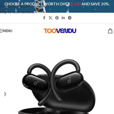
CHOOSE A PRODUCT WORTH OVER
$ 200
AND SAVE 20%.
Skip to navigation
Skip to main content
MENU