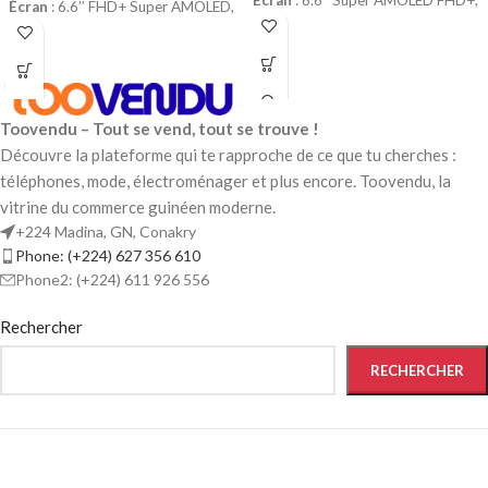
Écran
: 6.6’’ Super AMOLED FHD+,
Écran
: 6.6’’ FHD+ Super AMOLED,
120Hz
120Hz
Double caméra arrière
: 50MP
Triple caméra arrière
: 50MP
(principal) + 2MP (profondeur)
(principal) + 5MP (ultra grand-angle)
+ 2MP (profondeur)
Caméra frontale
: 13MP
Toovendu – Tout se vend, tout se trouve !
Caméra frontale
: 13MP
Processeur
: MediaTek Dimensity
Découvre la plateforme qui te rapproche de ce que tu cherches :
(5G)
Processeur
: MediaTek Dimensity
téléphones, mode, électroménager et plus encore. Toovendu, la
(5G)
Mémoire
: 8 Go RAM + 128 Go
vitrine du commerce guinéen moderne.
stockage extensible
+224 Madina, GN, Conakry
Mémoire
: 4Go RAM + 128 Go
Phone: (+224) 627 356 610
stockage extensible
Batterie
: 5000 mAh, charge
Phone2: (+224) 611 926 556
rapide 25W
Batterie
: 5000 mAh, charge
rapide 25W
Connectivité
: 5G, Wi-Fi 6,
Rechercher
Bluetooth 5.3
Connectivité
: 5G, Wi-Fi,
Bluetooth 5.3
RECHERCHER
Design
: moderne, fin, coloris
élégants
Design
: élégant, fin, plusieurs
coloris