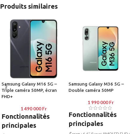
éclairage LED dynamique, cette
Produits similaires
enceinte Bluetooth est idéale pour
animer vos soirées. Étanche IPX7 et
portable, elle vous accompagne
partout.
Samsung Galaxy M16 5G –
Samsung Galaxy M36 5G –
Triple caméra 50MP, écran
Double caméra 50MP
FHD+
1 990 000
Fr
1 490 000
Fr
Fonctionnalités
Fonctionnalités
principales
principales