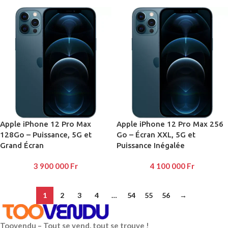
Apple iPhone 12 Pro Max
Apple iPhone 12 Pro Max 256
128Go – Puissance, 5G et
Go – Écran XXL, 5G et
Grand Écran
Puissance Inégalée
3 900 000
Fr
4 100 000
Fr
1
2
3
4
…
54
55
56
→
Toovendu – Tout se vend, tout se trouve !