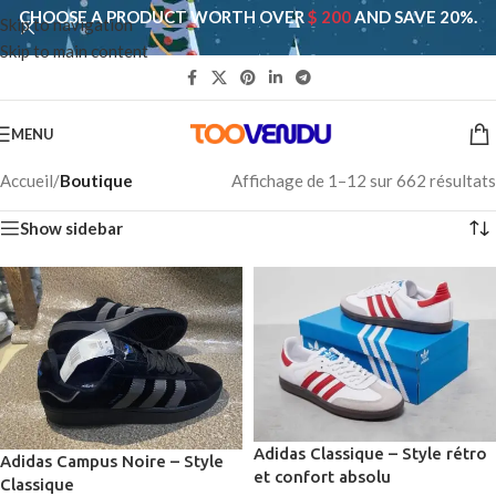
CHOOSE A PRODUCT WORTH OVER
$ 200
AND SAVE 20%.
Skip to navigation
Skip to main content
MENU
Accueil
/
Boutique
Affichage de 1–12 sur 662 résultats
Show sidebar
Adidas Classique – Style rétro
Adidas Campus Noire – Style
et confort absolu
Classique