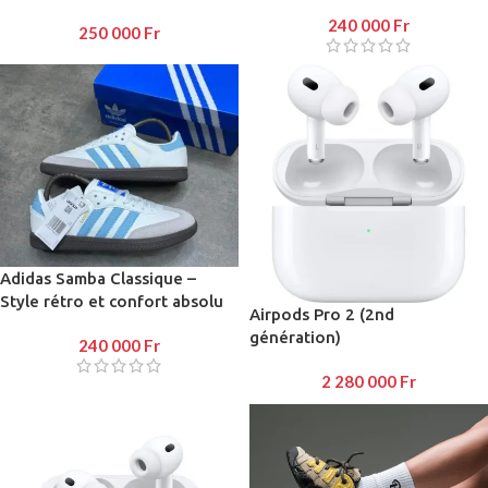
240 000
Fr
250 000
Fr
Adidas Samba Classique –
Style rétro et confort absolu
Airpods Pro 2 (2nd
génération)
240 000
Fr
2 280 000
Fr