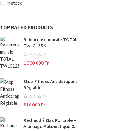
In stock
TOP RATED PRODUCTS
SHOP L
Rainureuse murale TOTAL
Filters ar
TWLC1256
AJAX Sh
Hidden s
1 300 000
Fr
No page 
Small cat
Step Fitness Antidérapant
Réglable
Products 
SHOP LAYOUTS
With bac
510 000
Fr
Filters area
Category 
AJAX Shop
Header o
Réchaud à Gaz Portable –
HOT
Allumage Automatique &
Hidden sidebar
Infinit scr