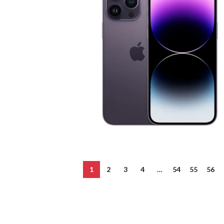
AYOUTS
ea
op
HOT
idebar
heading
egories menu
list view
1
2
3
4
…
54
55
56
kground
Advanced Variab
description
products with
verlap
swatches
olling