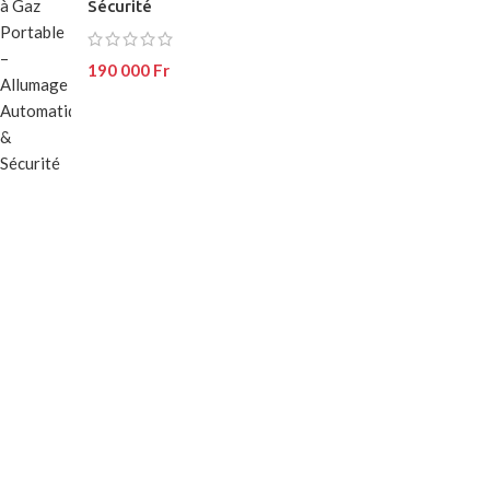
Sécurité
No page heading
Load mor
Small categories m
190 000
Fr
Products list view
With background
Category descripti
Header overlap
Infinit scrolling
Load more button