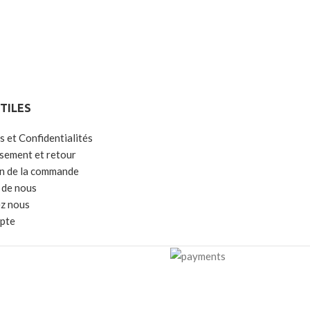
UTILES
s et Confidentialités
ement et retour
on de la commande
 de nous
z nous
pte