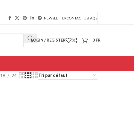
NEWSLETTER
CONTACT US
FAQS
LOGIN / REGISTER
0
FR
18
24