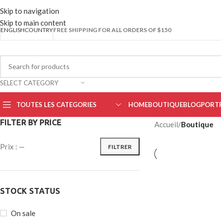
CHOO
Skip to navigation
Skip to main content
ENGLISH
COUNTRY
FREE SHIPPING FOR ALL ORDERS OF $150
SELECT CATEGORY
TOUTES LES CATEGORIES
HOME
BOUTIQUE
BLOG
PORT
FILTER BY PRICE
Accueil
/
Boutique
Prix :
—
FILTRER
STOCK STATUS
On sale