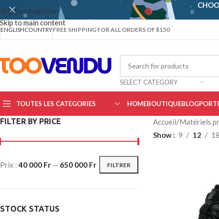
CHOO
Skip to navigation
Skip to main content
ENGLISH
COUNTRY
FREE SHIPPING FOR ALL ORDERS OF $150
SELECT CATEGORY
TOUTES LES CATEGORIES
HOME
BOUTIQUE
BLOG
PORT
FILTER BY PRICE
Accueil
/
Matériels pr
Show
9
12
1
Prix :
40 000 Fr
—
650 000 Fr
FILTRER
STOCK STATUS