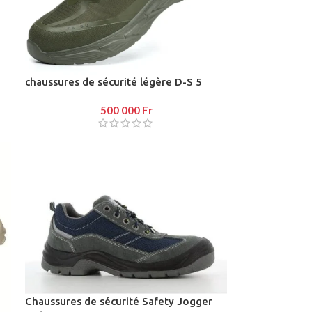
View More
chaussures de sécurité légère D-S 5
Advanced Variable products wi
500 000
Fr
swatches
Products variations colors and images withou
additional plugins.
View More
Chaussures de sécurité Safety Jogger