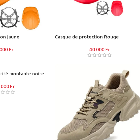
e button
enu
ion jaune
Casque de protection Rouge
 000
Fr
40 000
Fr
on
rité montante noire
 000
Fr