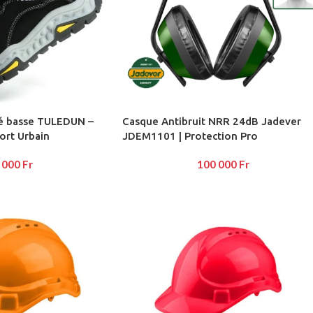
AYOUTS
ea
op
té basse TULEDUN –
Casque Antibruit NRR 24dB Jadever
HOT
ort Urbain
JDEM1101 | Protection Pro
idebar
 000
Fr
100 000
Fr
heading
egories menu
list view
kground
description
verlap
olling