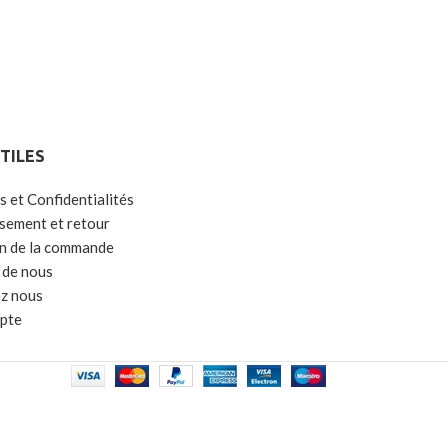
UTILES
s et Confidentialités
ement et retour
on de la commande
 de nous
z nous
pte