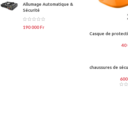
Allumage Automatique &
No page heading
Load mor
Sécurité
Small categories m
Products list view
190 000
Fr
Casque de protect
With background
40
Category descripti
Header overlap
Infinit scrolling
chaussures de sécu
Load more button
600