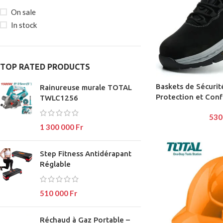
On sale
In stock
SHOP L
TOP RATED PRODUCTS
Filters ar
AJAX Sh
Baskets de Sécuri
Rainureuse murale TOTAL
Protection et Conf
TWLC1256
Hidden s
530
No page 
1 300 000
Fr
Small cat
Products 
Step Fitness Antidérapant
Réglable
SHOP LAYOUTS
With bac
Filters area
Category 
510 000
Fr
AJAX Shop
Header o
HOT
Hidden sidebar
Réchaud à Gaz Portable –
Infinit scr