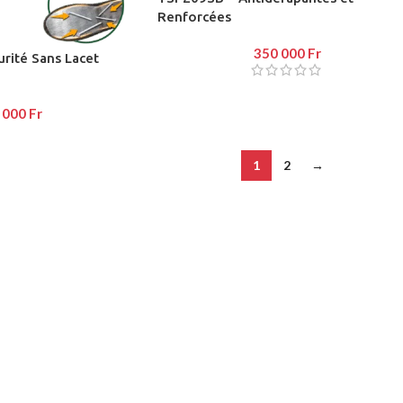
Renforcées
350 000
Fr
rité Sans Lacet
 000
Fr
1
2
→