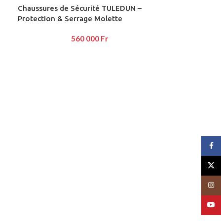
Chaussures de Sécurité TULEDUN –
Protection & Serrage Molette
560 000
Fr
Face
X
Insta
YouT