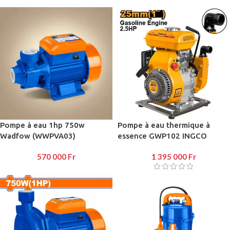
Pompe à eau 1hp 750w
Pompe à eau thermique à
Wadfow (WWPVA03)
essence GWP102 INGCO
570 000
Fr
1 395 000
Fr