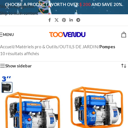
CHOOSE A PRODUCT WORTH OVER
$ 200
AND SAVE 20%.
Skip to navigation
Skip to main content
MENU
Accueil
/
Matériels pro & Outils
/
OUTILS DE JARDIN
/
Pompes
10 résultats affichés
Show sidebar