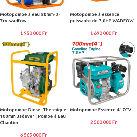
Motopompe à eau 80mm-3-
Motopompe à essence
7cv-wadfow
puissante de 7,0HP WADFOW
1 950 000
Fr
1 690 000
Fr
Motopompe Diesel Thermique
Motopompe Essence 4″ 7CV
100mm Jadever | Pompe à Eau
2 500 000
Fr
Chantier
6 565 000
Fr