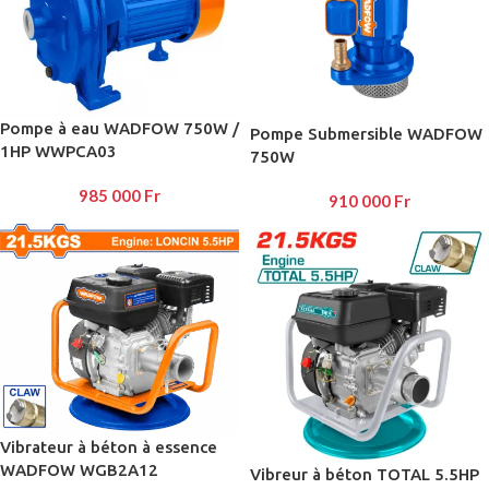
Pompe à eau WADFOW 750W /
Pompe Submersible WADFOW
1HP WWPCA03
750W
985 000
Fr
910 000
Fr
Vibrateur à béton à essence
WADFOW WGB2A12
Vibreur à béton TOTAL 5.5HP