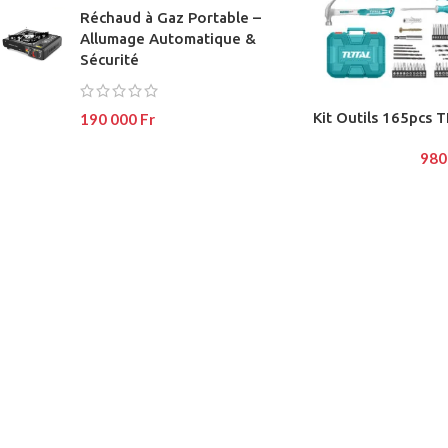
Réchaud à Gaz Portable –
No page heading
Load mor
Allumage Automatique &
Small categories m
Sécurité
Products list view
Kit Outils 165pcs
190 000
Fr
With background
980
Category descripti
Header overlap
Infinit scrolling
Load more button