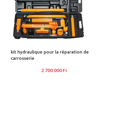
kit hydraulique pour la réparation de
carrosserie
2 700 000
Fr
Advanced Variable prod
swatches
Products variations colors and ima
additional plugins.