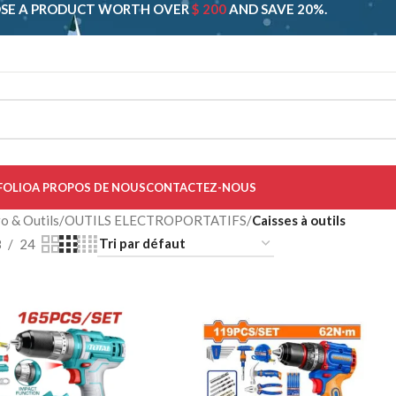
SE A PRODUCT WORTH OVER
$ 200
AND SAVE 20%.
FOLIO
A PROPOS DE NOUS
CONTACTEZ-NOUS
o & Outils
/
OUTILS ELECTROPORTATIFS
/
Caisses à outils
8
24