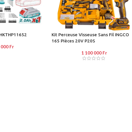
e button
enu
 THKTHP11652
Kit Perceuse Visseuse Sans Fil INGCO
165 Pièces 20V P20S
 000
Fr
on
1 100 000
Fr