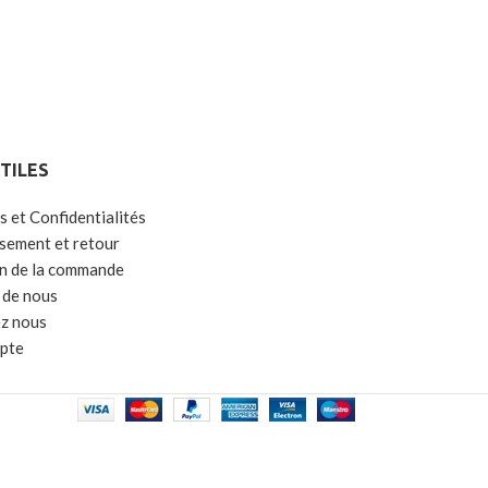
UTILES
s et Confidentialités
ement et retour
on de la commande
 de nous
z nous
pte