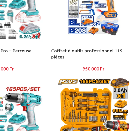
AYOUTS
ea
op
 Pro – Perceuse
Coffret d’outils professionnel 119
HOT
pièces
idebar
 000
Fr
950 000
Fr
heading
egories menu
list view
kground
description
verlap
olling