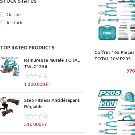
STOCK STATUS
On sale
In stock
SHOP L
Filters ar
TOP RATED PRODUCTS
AJAX Sh
Coffret 165 Pièces
TOTAL 20V P20S
Rainureuse murale TOTAL
Hidden s
TWLC1256
970
No page 
Small cat
1 300 000
Fr
Products 
Step Fitness Antidérapant
SHOP LAYOUTS
With bac
Réglable
Filters area
Category 
AJAX Shop
Header o
510 000
Fr
HOT
Hidden sidebar
Infinit scr