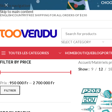
CHOO
Skip to navigation
Skip to main content
ENGLISH
COUNTRY
FREE SHIPPING FOR ALL ORDERS OF $150
SELECT CATEGORY
TOUTES LES CATEGORIES
HOME
BOUTIQUE
BLOG
PORT
FILTER BY PRICE
Accueil
/
Matériels pr
Show
9
12
1
Prix :
950 000 Fr
—
2 700 000 Fr
FILTRER