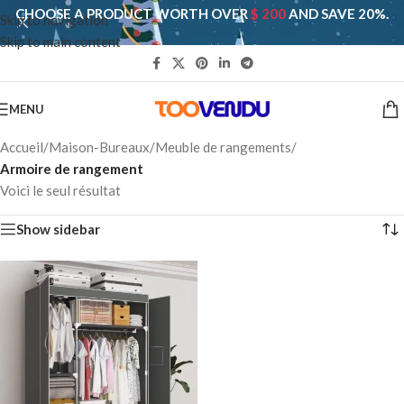
CHOOSE A PRODUCT WORTH OVER
$ 200
AND SAVE 20%.
Skip to navigation
Skip to main content
MENU
Accueil
/
Maison-Bureaux
/
Meuble de rangements
/
Armoire de rangement
Voici le seul résultat
Show sidebar