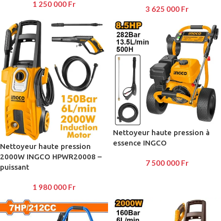
1 250 000
Fr
3 625 000
Fr
Nettoyeur haute pression à
essence INGCO
Nettoyeur haute pression
2000W INGCO HPWR20008 –
7 500 000
Fr
puissant
1 980 000
Fr