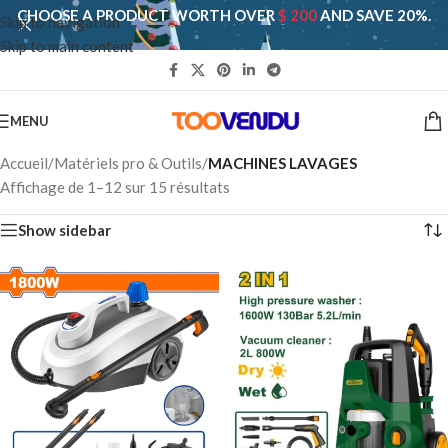
CHOOSE A PRODUCT WORTH OVER
$ 200
AND SAVE 20%.
Skip to navigation
Skip to main content
MENU
Accueil
/
Matériels pro & Outils
/
MACHINES LAVAGES
Affichage de 1–12 sur 15 résultats
Show sidebar