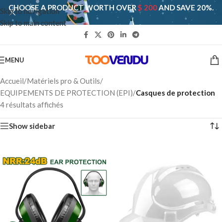
CHOOSE A PRODUCT WORTH OVER
$ 200
AND SAVE 20%.
Skip to navigation
Skip to main content
MENU
Accueil
/
Matériels pro & Outils
/
EQUIPEMENTS DE PROTECTION (EPI)
/
Casques de protection
4 résultats affichés
Show sidebar