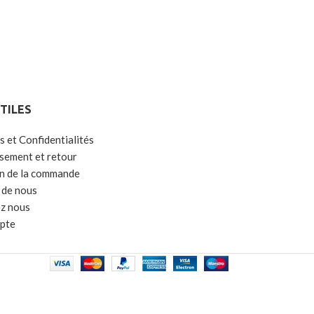
UTILES
s et Confidentialités
ement et retour
on de la commande
 de nous
z nous
pte