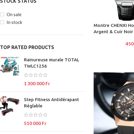
STOCK STATUS
On sale
In stock
Montre CHENXI Ho
SHOP L
Argent & Cuir Noir
Filters ar
450
TOP RATED PRODUCTS
AJAX Sh
Rainureuse murale TOTAL
Hidden s
TWLC1256
No page 
Small cat
1 300 000
Fr
Products 
Step Fitness Antidérapant
SHOP LAYOUTS
With bac
Réglable
Filters area
Category 
AJAX Shop
Header o
510 000
Fr
HOT
Hidden sidebar
Infinit scr