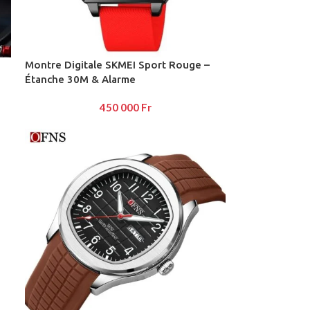
View More
Montre Digitale SKMEI Sport Rouge –
Étanche 30M & Alarme
Advanced Variable products wi
450 000
Fr
swatches
Products variations colors and images withou
additional plugins.
View More