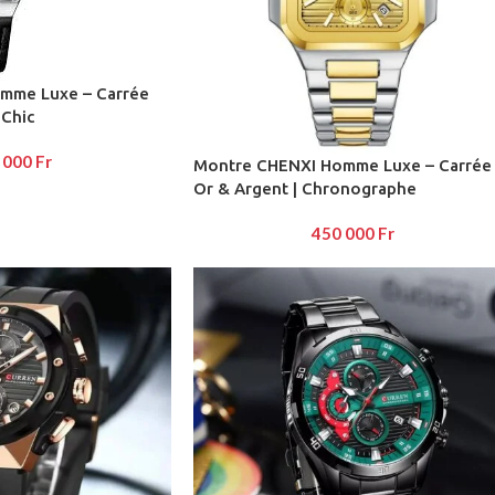
mme Luxe – Carrée
AYOUTS
 Chic
ea
 000
Fr
Montre CHENXI Homme Luxe – Carrée
Or & Argent | Chronographe
op
HOT
idebar
450 000
Fr
heading
egories menu
list view
kground
description
verlap
olling