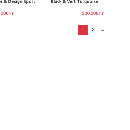
r & Design Sport
Black & Vert Turquoise
 000
Fr
500 000
Fr
1
2
→