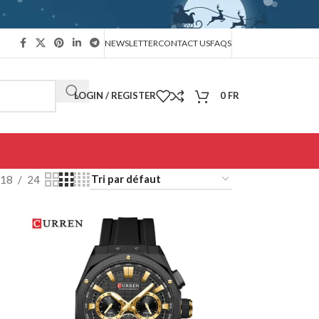
NEWSLETTER
CONTACT US
FAQS
LOGIN / REGISTER
0
FR
18
24