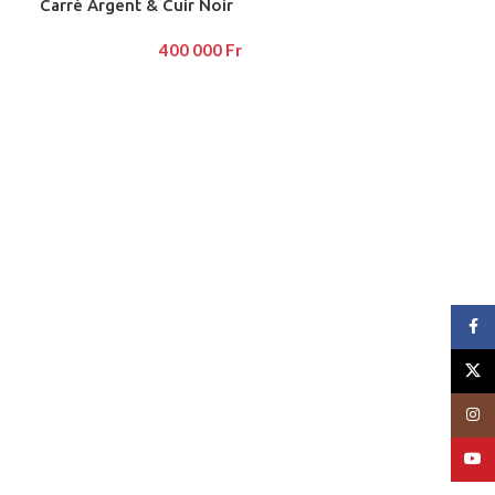
Carré Argent & Cuir Noir
400 000
Fr
Face
X
Insta
YouT