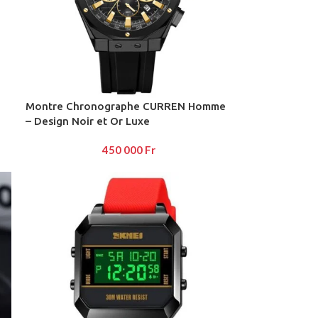
Montre Chronographe CURREN Homme
– Design Noir et Or Luxe
450 000
Fr
Advanced Variable prod
swatches
Products variations colors and ima
additional plugins.