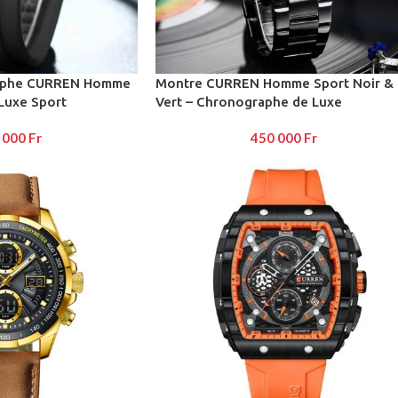
e button
enu
aphe CURREN Homme
Montre CURREN Homme Sport Noir &
 Luxe Sport
Vert – Chronographe de Luxe
 000
Fr
450 000
Fr
on