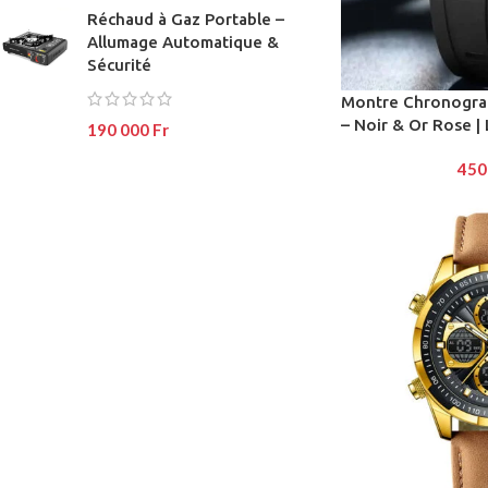
Réchaud à Gaz Portable –
No page heading
Load mor
Allumage Automatique &
Small categories m
Sécurité
Products list view
Montre Chronogr
– Noir & Or Rose |
190 000
Fr
With background
450
Category descripti
Header overlap
Infinit scrolling
Load more button