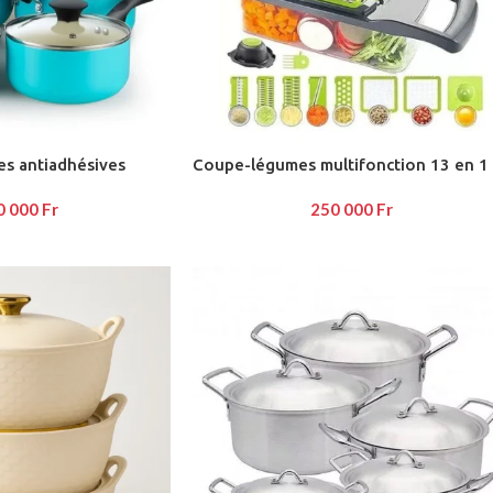
AYOUTS
ea
es antiadhésives
Coupe-légumes multifonction 13 en 1
op
HOT
0 000
Fr
250 000
Fr
idebar
heading
egories menu
list view
kground
description
verlap
olling