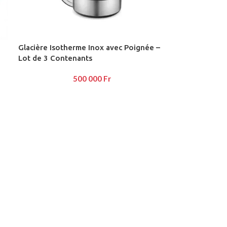
View More
Glacière Isotherme Inox avec Poignée –
Lot de 3 Contenants
Advanced Variable products wi
500 000
Fr
swatches
Products variations colors and images withou
additional plugins.
View More