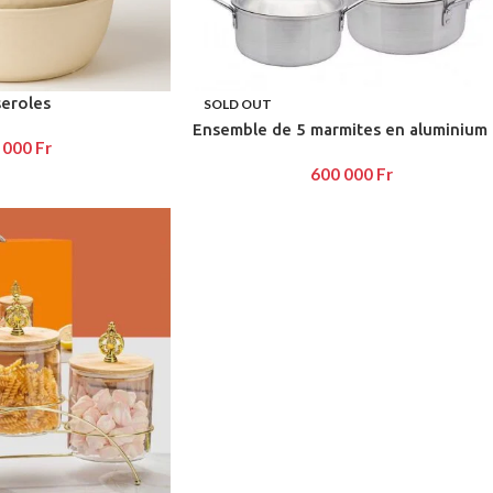
e button
enu
seroles
SOLD OUT
Ensemble de 5 marmites en aluminium
 000
Fr
600 000
Fr
on