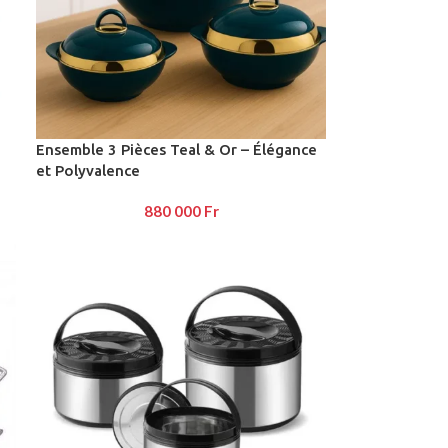
Ensemble 3 Pièces Teal & Or – Élégance
et Polyvalence
880 000
Fr
Advanced Variable prod
swatches
Products variations colors and ima
additional plugins.