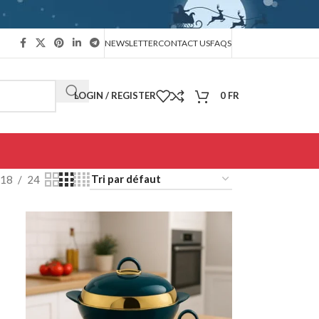
NEWSLETTER
CONTACT US
FAQS
LOGIN / REGISTER
0
FR
18
24