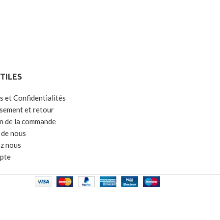
UTILES
s et Confidentialités
ement et retour
on de la commande
 de nous
z nous
pte