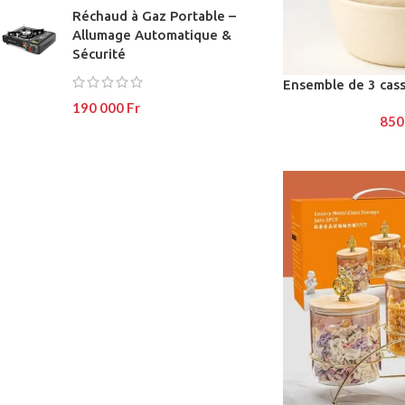
Réchaud à Gaz Portable –
No page heading
Load mor
Allumage Automatique &
Small categories m
Sécurité
Products list view
Ensemble de 3 cas
190 000
Fr
With background
850
Category descripti
Header overlap
Infinit scrolling
Load more button