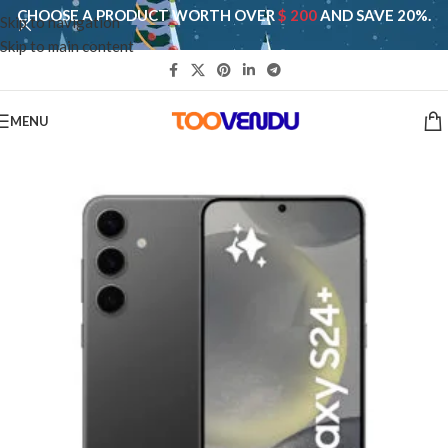
CHOOSE A PRODUCT WORTH OVER
$ 200
AND SAVE 20%.
Skip to navigation
Skip to main content
MENU