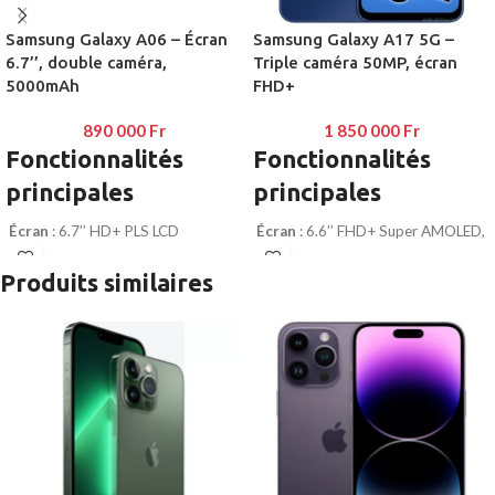
Samsung Galaxy A06 – Écran
Samsung Galaxy A17 5G –
6.7’’, double caméra,
Triple caméra 50MP, écran
5000mAh
FHD+
890 000
Fr
1 850 000
Fr
Fonctionnalités
Fonctionnalités
principales
principales
Écran
: 6.7’’ HD+ PLS LCD
Écran
: 6.6’’ FHD+ Super AMOLED,
120Hz
Caméras arrière
: 50MP (principal)
Produits similaires
+ 2MP (profondeur)
Triple caméra arrière
: 50MP
(principal) + 5MP (ultra grand-angle)
Caméra frontale
: 8MP
+ 2MP (profondeur)
Processeur
: MediaTek Helio G85
Caméra frontale
: 13MP
Mémoire
: 4/6 Go RAM + 64/128
Processeur
: MediaTek Dimensity
Go stockage extensible via microSD
(5G)
Batterie
: 5000 mAh, charge
Mémoire
: 4Go RAM + 128Go
rapide 15W
stockage extensible