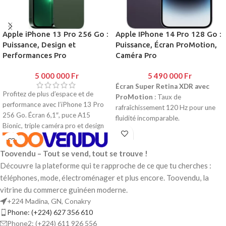
Connectivité
: 4G LTE, Wi-Fi,
Batterie
: 5000 mAh, charge
Bluetooth 5.1
rapide 25W
Design
: fin, moderne, plusieurs
Apple iPhone 13 Pro 256 Go :
Apple IPhone 14 Pro 128 Go :
Connectivité
: 5G, Wi-Fi,
coloris
Puissance, Design et
Puissance, Écran ProMotion,
Bluetooth 5.3
Performances Pro
Caméra Pro
Design
: élégant, plusieurs coloris
5 000 000
Fr
5 490 000
Fr
Écran Super Retina XDR avec
Profitez de plus d’espace et de
ProMotion
: Taux de
performance avec l’iPhone 13 Pro
rafraîchissement 120 Hz pour une
256 Go. Écran 6,1″, puce A15
fluidité incomparable.
Bionic, triple caméra pro et design
Mode Always-On
: Consultez
raffiné au rendez-vous.
l’heure et les notifications sans
toucher l’écran.
Toovendu – Tout se vend, tout se trouve !
Puce A16 Bionic
: La puce la plus
Découvre la plateforme qui te rapproche de ce que tu cherches :
rapide sur smartphone pour des
téléphones, mode, électroménager et plus encore. Toovendu, la
performances optimales.
vitrine du commerce guinéen moderne.
Caméra principale 48 MP
: Photos
+224 Madina, GN, Conakry
et vidéos incroyablement détaillées,
Phone: (+224) 627 356 610
même en basse lumière.
Phone2: (+224) 611 926 556
Mode Action et mode