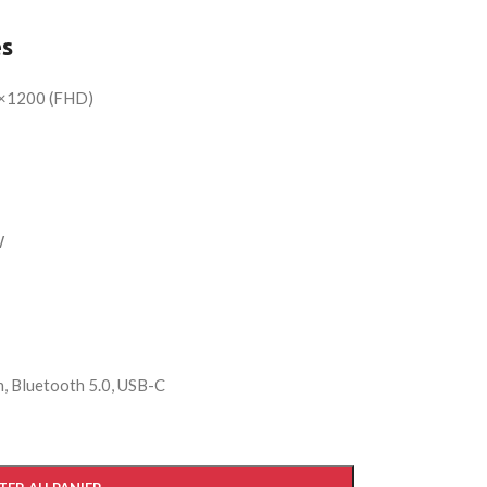
es
20×1200 (FHD)
W
n, Bluetooth 5.0, USB-C
Advanced Variable prod
swatches
Products variations colors and ima
additional plugins.