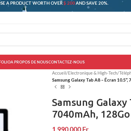
SE A PRODUCT WORTH OVER
$ 200
AND SAVE 20%.
FOLIO
A PROPOS DE NOUS
CONTACTEZ-NOUS
Accueil
/
Electronique & High-Tech
/
Télép
Samsung Galaxy Tab A8 – Écran 10.5’’
Samsung Galaxy T
7040mAh, 128Go
1 990 000
Fr