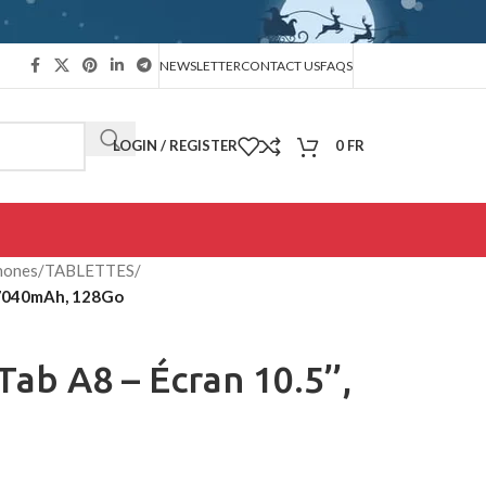
NEWSLETTER
CONTACT US
FAQS
LOGIN / REGISTER
0
FR
hones
/
TABLETTES
/
, 7040mAh, 128Go
ab A8 – Écran 10.5’’,