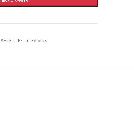
TER AU PANIER
View More
TABLETTES
,
Téléphones
Advanced Variable products wi
swatches
Products variations colors and images withou
additional plugins.
View More