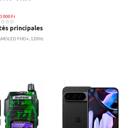
0 000
Fr
tés principales
er AMOLED FHD+, 120Hz
ière
: 50MP (principal)
)
 13MP
Tek Dimensity (5G)
AM + 128 Go stockage
h, charge rapide 25W
 Wi-Fi 6, Bluetooth 5.3
in, coloris élégants