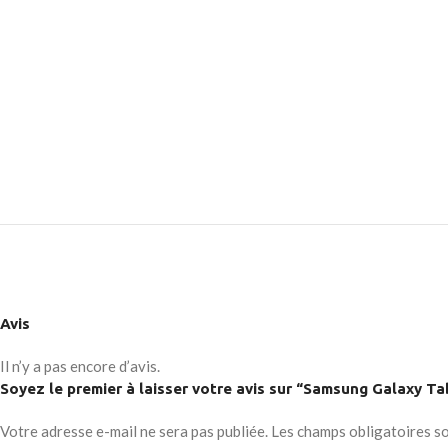
No page heading
Load mor
Small categories m
Products list view
With background
Category descripti
Header overlap
Infinit scrolling
Load more button
Avis
Il n’y a pas encore d’avis.
Soyez le premier à laisser votre avis sur “Samsung Galaxy T
Votre adresse e-mail ne sera pas publiée.
Les champs obligatoires s