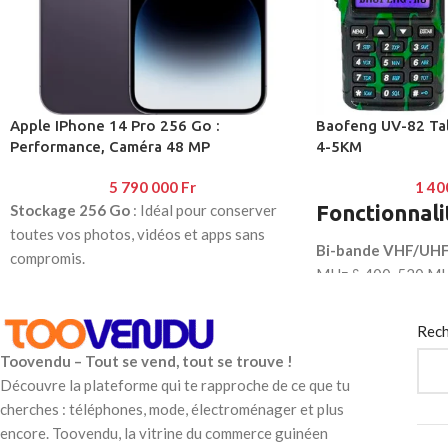
Baofeng UV-82 Tal
Apple IPhone 14 Pro 256 Go :
4-5KM
Performance, Caméra 48 MP
1 40
5 790 000
Fr
Fonctionnali
Stockage 256 Go
: Idéal pour conserver
toutes vos photos, vidéos et apps sans
Bi-bande VHF/UH
compromis.
MHz & 400-520 M
Écran Super Retina XDR avec
ProMotion
: Taux de rafraîchissement 120
Écran LCD rétroécl
Hz pour une fluidité et une clarté visuelle
Rech
double canal
incomparables.
Toovendu – Tout se vend, tout se trouve !
Clavier complet
pou
Dynamic Island
: Une innovation unique
Découvre la plateforme qui te rapproche de ce que tu
réglages rapides
pour gérer vos notifications et
cherches : téléphones, mode, électroménager et plus
Puissance réglable
multitâches.
encore. Toovendu, la vitrine du commerce guinéen
adapter la portée