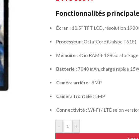
Fonctionnalités principal
Écran
: 10.5’’ TFT LCD, résolution 19
AYOUTS
Processeur
: Octa-Core (Unisoc T618)
ea
op
Mémoire
: 4Go RAM + 128Go stockage
HOT
idebar
Batterie
: 7040 mAh, charge rapide 15
heading
Caméra arrière
: 8MP
egories menu
list view
Caméra frontale
: 5MP
kground
Connectivité
: Wi-Fi / LTE selon versio
description
-
+
verlap
olling