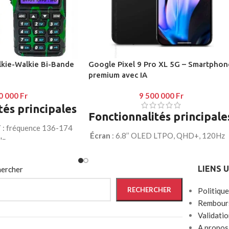
kie-Walkie Bi-Bande
Google Pixel 9 Pro XL 5G – Smartphon
premium avec IA
0 000
Fr
9 500 000
Fr
tés principales
Fonctionnalités principale
F
: fréquence 136-174
Écran
: 6.8’’ OLED LTPO, QHD+, 120Hz
Hz
Caméras arrière
: triple capteur (50MP
airé
avec affichage
grand angle, 48MP ultra grand-angle,
LIENS 
ercher
48MP téléobjectif)
r navigation et
RECHERCHER
Politique
Caméra frontale
: 12MP ultra nette
Rembours
Performance
: Snapdragon 8 Gen 3 + 12
Validati
(1W / 5W) pour
Go RAM
A propos