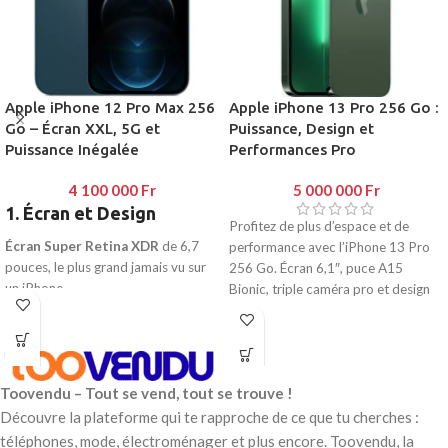
énergétique exceptionnelle.
époustouflants, mode ProRAW et
Caméra 48 MP avancée
: Qualité
excellentes performances en basse
professionnelle avec des détails
lumière.
incroyables, même en basse lumière,
Vidéo cinématique 4K et mode
et prise en charge du mode
Action
: Capturez des vidéos
Apple iPhone 12 Pro Max 256
Apple iPhone 13 Pro 256 Go :
ProRAW.
professionnelles en toutes
Go – Écran XXL, 5G et
Puissance, Design et
Vidéo en mode Action et mode
circonstances.
Puissance Inégalée
Performances Pro
Cinématique 4K
: Captures fluides
Always-On Display
: Consultez vos
et stables dignes d’un studio.
informations essentielles en un coup
4 100 000
Fr
5 000 000
Fr
Always-On Display
: Consultez vos
d’œil.
1. Écran et Design
informations sans réveiller l’écran.
Étanchéité et robustesse
:
Profitez de plus d’espace et de
Autonomie prolongée
: Profitez
Résistance IP68 et Ceramic Shield
Écran Super Retina XDR
de 6,7
performance avec l’iPhone 13 Pro
de votre journée avec une batterie
pour une durabilité maximale.
pouces, le plus grand jamais vu sur
256 Go. Écran 6,1″, puce A15
qui tient encore plus longtemps.
iOS 16
: Des fonctionnalités
un iPhone.
Bionic, triple caméra pro et design
Résistance premium
: Étanchéité
intuitives et personnalisées pour une
Ceramic Shield pour une résistance
raffiné au rendez-vous.
IP68 et Ceramic Shield pour une
expérience unique.
accrue aux chutes (4x plus
durabilité renforcée.
résistant).
iOS 16
: Des fonctionnalités
Design élégant avec acier
avancées et personnalisées pour
Toovendu – Tout se vend, tout se trouve !
inoxydable et finitions haut de
une utilisation quotidienne intuitive.
gamme.
Découvre la plateforme qui te rapproche de ce que tu cherches :
Résistance à l’eau et à la poussière
téléphones, mode, électroménager et plus encore. Toovendu, la