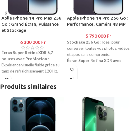
Aplle IPhone 14 Pro Max 256
Apple IPhone 14 Pro 256 Go :
Go : Grand Écran, Puissance
Performance, Caméra 48 MP
et Stockage
5 790 000
Fr
6 300 000
Fr
Stockage 256 Go
: Idéal pour
conserver toutes vos photos, vidéos
Écran Super Retina XDR 6,7
et apps sans compromis.
pouces avec ProMotion
:
Écran Super Retina XDR avec
Expérience visuelle fluide grâce au
ProMotion
: Taux de
taux de rafraîchissement 120 Hz.
rafraîchissement 120 Hz pour une
Stockage 256 Go
: Parfait pour
fluidité et une clarté visuelle
conserver vos photos, vidéos et
incomparables.
Produits similaires
apps sans limites.
Dynamic Island
: Une innovation
Dynamic Island
: Une nouvelle
unique pour gérer vos notifications
manière d’interagir avec vos
et multitâches.
notifications et activités en cours.
Puce A16 Bionic
: Performances
Puce A16 Bionic
: La puce la plus
ultra-rapides et efficacité
puissante pour des performances
énergétique optimisée.
inégalées et une efficacité
Caméra 48 MP avancée
: Détails