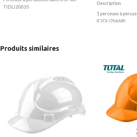
Description
TIDLI20035
1 perceuse à percuss
Batterie Li-ion 20V – 2,0 Ah (
TFBLI20011
)
(CIDLI20668)
Chargeur rapide 2000 mA (
TFCLI2001
)
1 batterie 2,0 Ah (
Outils à main et accessoires
:
1 chargeur (FCLI20
Marteau à griffes 8oz
Tension de charge 
Tournevis plat SL5,5*100 mm
Produits similaires
Fréquence de frappe
Tournevis cruciforme PH1*100 mm
cps/min 1 marteau à
Pince universelle 7″, pince à bec long 6″
1 tournevis SL5,5
Clé à molette 8″
x 100 1 tournevis 
Crayon de test, ciseaux d’électricien 5,5″
1 pince universelle
Couteau à lame cassable, mini cadre de scie
18 cm 1 pince à bec 
Mètre ruban acier 3m
15 cm 1 clé à molet
Jeu de clés hexagonales (1,5 à 6 mm)
cm 1 crayon de test
Forets maçonnerie, métal, bois (4–10 mm)
1 mètre ruban en ac
40 vis + 40 chevilles plastiques
1 couteau à lame sé
Nombreux embouts de tournevis (standard,
1 tige magnétique 
longs, précision)
1 manche de tournev
Manchons de puissance (5 à 11 mm)