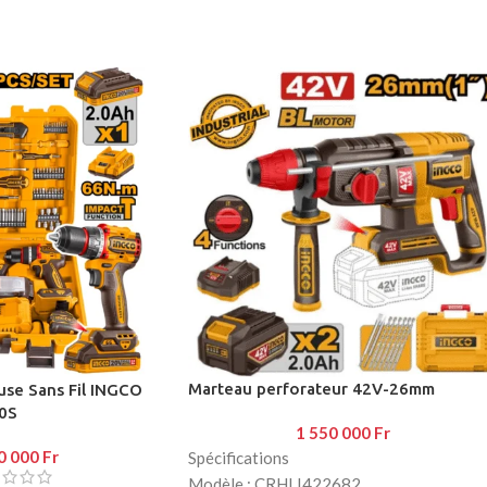
Marteau perforateur 42V-26mm
use Sans Fil INGCO
0S
1 550 000
Fr
0 000
Fr
Spécifications
Modèle : CRHLI422682