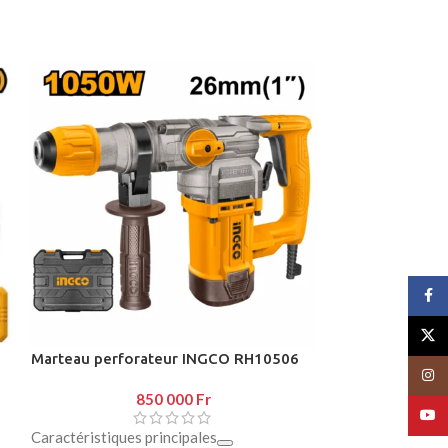
Face
X
Marteau perforateur INGCO RH10506
Marteau perfo
Insta
850 000
Fr
1
YouT
CARACTÉRIS
Caractéristiques principales