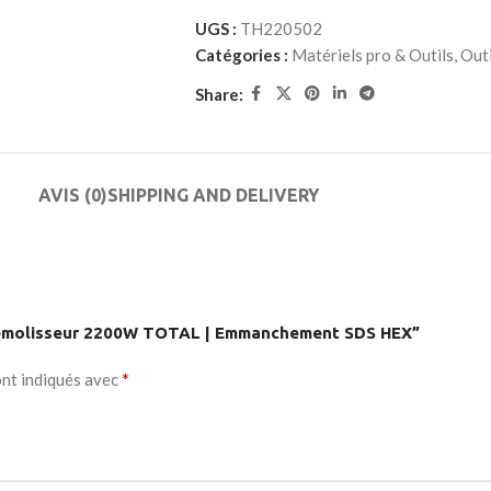
UGS :
TH220502
e button
Catégories :
Matériels pro & Outils
,
Outi
enu
Share:
on
AVIS (0)
SHIPPING AND DELIVERY
r Démolisseur 2200W TOTAL | Emmanchement SDS HEX”
*
ont indiqués avec