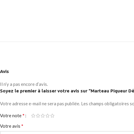
No page heading
Load mor
Small categories m
Products list view
With background
Category descripti
Header overlap
Infinit scrolling
Avis
Load more button
Il n’y a pas encore d’avis.
Soyez le premier à laisser votre avis sur “Marteau Piqueu
Votre adresse e-mail ne sera pas publiée.
Les champs obligatoires s
*
Votre note
*
Votre avis