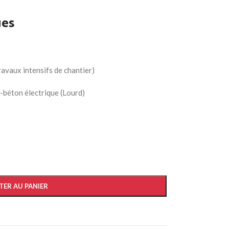
ues
vaux intensifs de chantier)
-béton électrique (Lourd)
Advanced Variable prod
TER AU PANIER
swatches
Products variations colors and ima
additional plugins.