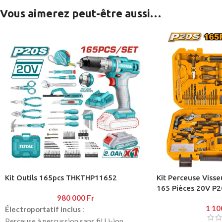
Vous aimerez peut-être aussi…
Kit Outils 165pcs THKTHP11652
Kit Perceuse Visse
165 Pièces 20V P2
980 000
Fr
1 10
Électroportatif inclus
:
Perceuse à percussion sans fil Li-ion