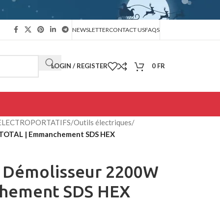
NEWSLETTER
CONTACT US
FAQS
LOGIN / REGISTER
0
FR
 ELECTROPORTATIFS
/
Outils électriques
/
 TOTAL | Emmanchement SDS HEX
 Démolisseur 2200W
hement SDS HEX