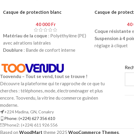
Porte-embouts magnétique, tige
magnétique 1/4″
Casque de protection blanc
Casque de protect
40 000
Fr
40
Coque résistante
e
Matériau de la coque
: Polyéthylène (PE)
Suspension à 4 poi
avec aérations latérales
réglage à cliquet
Doublure
: Bande de confort interne
Renforcement sup
Système de réglage
: Bouton à cliquet
« V » pour plus de so
Suspension
: 4 points pour une meilleure
Doublure intérieu
Rech
stabilité
Couleur
: jaune
Toovendu – Tout se vend, tout se trouve !
Mentonnière
: Incluse
Découvre la plateforme qui te rapproche de ce que tu
Renfort
: Supérieur en forme de
V
pour
cherches : téléphones, mode, électroménager et plus
une solidité maximale
encore. Toovendu, la vitrine du commerce guinéen
Couleur
: Blanc
moderne.
+224 Madina, GN, Conakry
Phone: (+224) 627 356 610
Phone2: (+224) 611 926 556
Based on
WoodMart
theme
2025
WooCommerce Themes
.