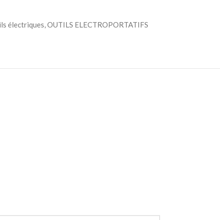
View More
ls électriques
,
OUTILS ELECTROPORTATIFS
Advanced Variable products wi
swatches
Products variations colors and images withou
additional plugins.
View More