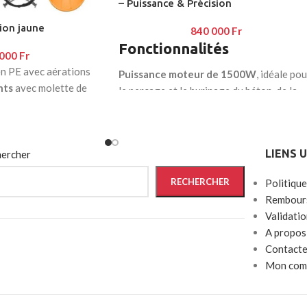
– Puissance & Précision
ion jaune
840 000
Fr
Fonctionnalités
 000
Fr
n PE avec aérations
Puissance moteur de 1500W
, idéale pou
nts
avec molette de
le perçage et le burinage du béton, de la
pierre et du métal.
érieur
en forme de
Système SDS+
, pour un changement rapi
lidité
et sécurisé des forets et burins.
LIENS 
re
: ruban
ercher
3 modes de travail
: perçage, percussion
RECHERCHER
Politique
et burinage.
Rembours
Poignée latérale rotative à 360°
, pour u
Validati
contrôle parfait et un confort optimal.
A propos
Contacte
Force d’impact élevée
, assurant une
Mon com
performance professionnelle sur chantier
Ventilation intelligente
, empêchant la
surchauffe et prolongeant la durée de vie