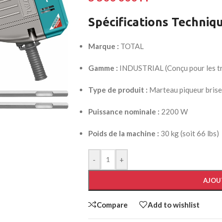
Spécifications Techniq
Marque :
TOTAL
AYOUTS
Gamme :
INDUSTRIAL (Conçu pour les tra
ea
op
Type de produit :
Marteau piqueur brise
HOT
idebar
Puissance nominale :
2200 W
heading
Poids de la machine :
30 kg (soit 66 lbs)
egories menu
list view
-
+
kground
AJOU
description
verlap
Compare
Add to wishlist
olling