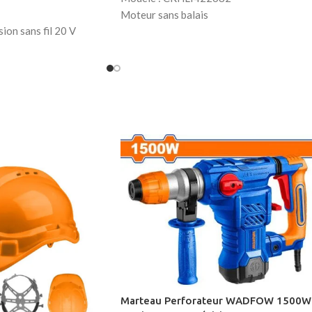
Moteur sans balais
ion sans fil 20 V
Tension
nominale : 42 V Vitesse à vide : 0-
FBLI20011)
1100 tr/min
01)
Fréquence de frappe : 0-5000 coups/
: 220-240 V ~ 50/60 Hz
min Énergie de frappe : 2,5 J
 max. : 22 500
Capacité de perçage maximale :
 griffes 225 g
Béton : 26 mm
Acier : 13 mm
PH1 x 100
Bois : 30 mm
long
te 20
ier 3 m
cable
1/4" 100 mm
is de précision 4 mm
Marteau Perforateur WADFOW 1500W