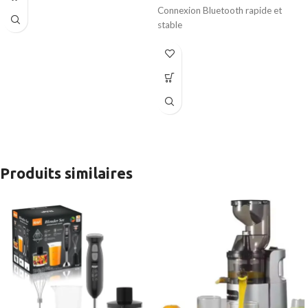
Lames en acier inoxydable ultra
Connexion Bluetooth rapide et
tranchantes
stable
Commande rotative simple à 2
Commandes intégrées : lecture,
vitesses + Pulse
pause, volume
Accessoires lavables facilement
Coussinets doux pour un confort
prolongé
Base antidérapante pour plus de
stabilité
Design moderne et léger
Micro intégré pour appels mains
libres
Produits similaires
Batterie longue durée pour écoute
continue