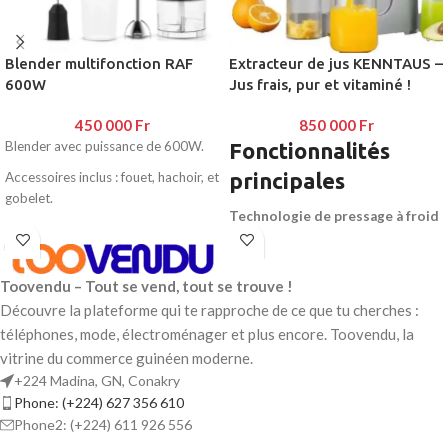
Blender multifonction RAF
Extracteur de jus KENNTAUS –
600W
Jus frais, pur et vitaminé !
450 000
Fr
850 000
Fr
Blender avec puissance de 600W.
Fonctionnalités
principales
Accessoires inclus : fouet, hachoir, et
gobelet.
Technologie de pressage à froid
Rotation rapide de 12 000 à 18 000
(slow juicer)
: conserve les
RPM.
vitamines, enzymes et nutriments
essentiels
Facile à nettoyer et à utiliser.
Toovendu – Tout se vend, tout se trouve !
Découvre la plateforme qui te rapproche de ce que tu cherches :
Puissant moteur silencieux
Idéal pour les smoothies, soupes,
assurant un rendement maximal en
téléphones, mode, électroménager et plus encore. Toovendu, la
sauces et plus.V
jus
vitrine du commerce guinéen moderne.
+224 Madina, GN, Conakry
Large goulotte
pour insérer des
Phone: (+224) 627 356 610
fruits entiers sans découpe
Phone2: (+224) 611 926 556
préalable