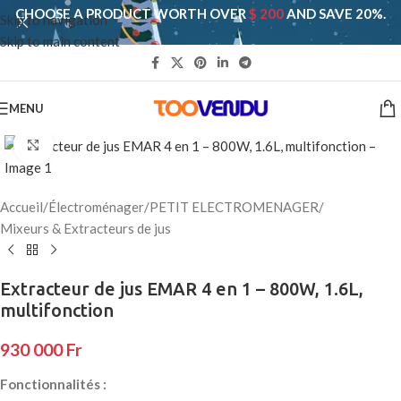
CHOOSE A PRODUCT WORTH OVER
$ 200
AND SAVE 20%.
Skip to navigation
Skip to main content
MENU
Click to enlarge
Accueil
/
Électroménager
/
PETIT ELECTROMENAGER
/
Mixeurs & Extracteurs de jus
Extracteur de jus EMAR 4 en 1 – 800W, 1.6L,
multifonction
930 000
Fr
Fonctionnalités :