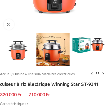
Click to enlarge
Accueil
/
Cuisine & Maison
/
Marmites électriques
cuiseur à riz électrique Winning Star ST-9341
320 000
Fr
–
710 000
Fr
Caractéristiques :