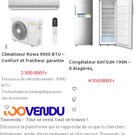
Climatiseur Rowa 9000 BTU –
Confort et fraîcheur garantie
Congélateur KAYSUN 190N –
8 étagères,
2 300 000
Fr
Puissance de refroidissement : 9000
4 350 000
Fr
BTU
Technologie écoénergétique pour
des économies
Fonctionnement silencieux pour un
confort optimal
Filtration de l’air pour un
Toovendu – Tout se vend, tout se trouve !
environnement sain
Découvre la plateforme qui te rapproche de ce que tu cherches :
Télécommande pratique et design
téléphones, mode, électroménager et plus encore. Toovendu, la