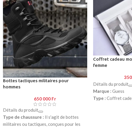
Coffret cadeau mo
femme
350
Bottes tactiques militaires pour
Détails du produit
hommes
Marque :
Guess
Type :
Coffret cade
650 000
Fr
pour femme
Détails du produit
Couleur :
Argentée
Type de chaussure :
Il s'agit de bottes
Matériau :
Principa
militaires ou tactiques, conçues pour les
inoxydable (boîtier 
activités de plein air, le combat, la