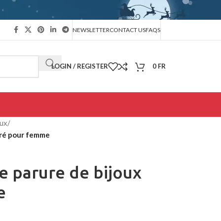
NEWSLETTER
CONTACT US
FAQS
LOGIN / REGISTER
0
FR
oux
/
oré pour femme
e parure de bijoux
e