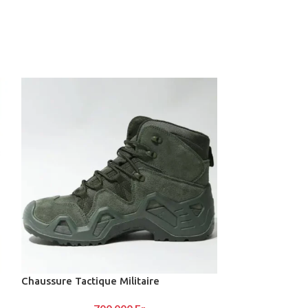
Matière :
Cuir véritable avec finitions
lisses et perforées à l’avant
Semelle extérieure :
Caoutchouc
antidérapant avec motif pivot
Semelle intérieure :
Mousse souple pour
un confort optimal
Design emblématique
avec le Swoosh
Nike latéral
Style polyvalent :
parfait pour la rue, le
bureau ou les sorties décontractées
Fermeture :
À lacets pour un ajustement
précis
Chaussure Tactique Militaire