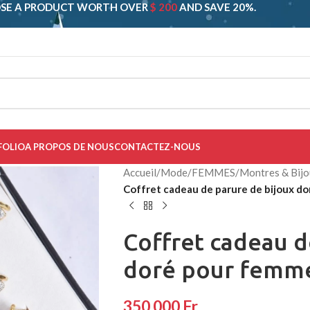
SE A PRODUCT WORTH OVER
$ 200
AND SAVE 20%.
FOLIO
A PROPOS DE NOUS
CONTACTEZ-NOUS
Accueil
/
Mode
/
FEMMES
/
Montres & Bij
Coffret cadeau de parure de bijoux d
Coffret cadeau d
doré pour femm
350 000
Fr