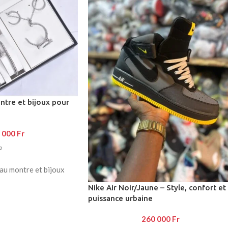
ntre et bijoux pour
 000
Fr
au montre et bijoux
Nike Air Noir/Jaune – Style, confort et
puissance urbaine
lement en acier
et bracelet de la
260 000
Fr