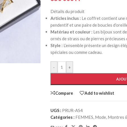
Détails du produit
Articles inclus :
Le coffret contient une m
pendentif et une paire de boucles d’oreill
AYOUTS
Matériau et couleur :
Les bijoux sont de 
ornés de strass ou de pierres précieuses 
ea
Style :
L’ensemble présente un design élé
op
spéciales ou comme cadeau.
HOT
idebar
-
+
heading
egories menu
AJOU
list view
Compare
Add to wishlist
kground
description
UGS :
PRUR-AS4
verlap
Catégories :
FEMMES
,
Mode
,
Montres &
olling