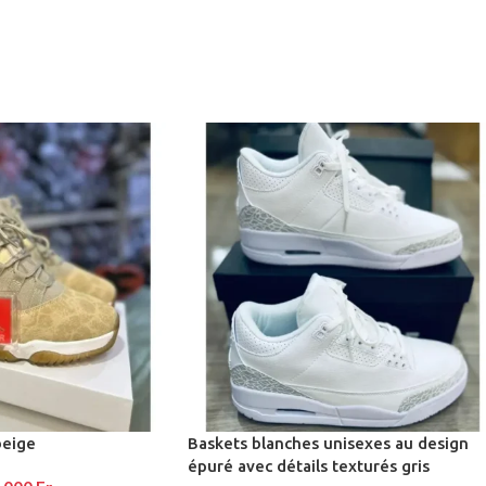
que à quartz avec
elet milanais
 d'oreilles pendantes
entif et un anneau-
par des chaînes
beige
Baskets blanches unisexes au design
épuré avec détails texturés gris