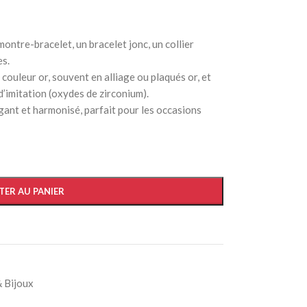
ontre-bracelet, un bracelet jonc, un collier
es.
couleur or, souvent en alliage ou plaqués or, et
d’imitation (oxydes de zirconium).
gant et harmonisé, parfait pour les occasions
TER AU PANIER
Advanced Variable prod
swatches
 Bijoux
Products variations colors and ima
additional plugins.