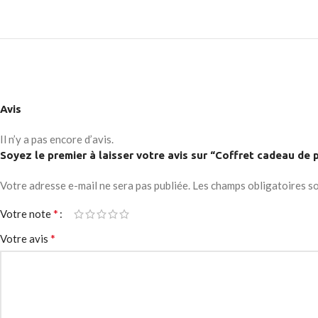
No page heading
Load mor
Small categories m
Products list view
With background
Avis
Category descripti
Header overlap
Il n’y a pas encore d’avis.
Soyez le premier à laisser votre avis sur “Coffret cadeau de
Infinit scrolling
Votre adresse e-mail ne sera pas publiée.
Les champs obligatoires s
Load more button
*
Votre note
*
Votre avis