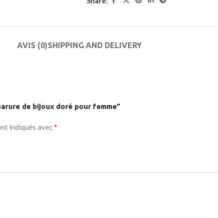
Share:
e button
enu
AVIS (0)
SHIPPING AND DELIVERY
on
 parure de bijoux doré pour femme”
*
ont indiqués avec