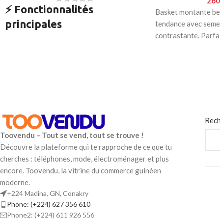
260
⚡
Fonctionnalités
Basket montante be
principales
tendance avec semel
contrastante. Parfa
Design
iconique Adidas Samba
au style
style urbain et conf
vintage intemporel
Conception en
cuir premium
avec détails
en daim pour plus d’élégance
Semelle en
caoutchouc antidérapant
pour une adhérence parfaite
Rech
Légère, respirante et confortable pour un
Toovendu – Tout se vend, tout se trouve !
usage quotidien
Découvre la plateforme qui te rapproche de ce que tu
Couleurs contrastées
blanc & rouge
pour
cherches : téléphones, mode, électroménager et plus
un look sportif chic
encore. Toovendu, la vitrine du commerce guinéen
moderne.
Logo
Adidas Original
sur la languette et le
+224 Madina, GN, Conakry
talon
Phone: (+224) 627 356 610
Phone2: (+224) 611 926 556