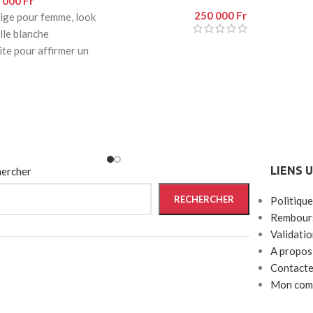
 000
Fr
250 000
Fr
ige pour femme, look
le blanche
ite pour affirmer un
ortable au quotidien.
LIENS 
ercher
RECHERCHER
Politique
Rembours
Validati
A propos
Contacte
Mon com