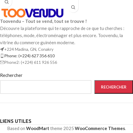
à la conception mi-montante, idéale
Matière résistante
: cuir suédé et
Semelle en
caoutchouc
pour évoluer sur tous les terrains et
textile respirant
antidérapant
pour une adhérence
vous assurer un confort optimal tout
Lacets robustes
avec œillets
parfaite
au long de la journée. Achetez
Toovendu – Tout se vend, tout se trouve !
métalliques
maintenant !
Légère, respirante et confortable
Découvre la plateforme qui te rapproche de ce que tu cherches :
Parfaite pour le trekking, le
pour un usage quotidien
téléphones, mode, électroménager et plus encore. Toovendu, la
travail ou l’usage militaire
Couleurs contrastées
blanc &
vitrine du commerce guinéen moderne.
Design tactique et ergonomique
rouge
pour un look sportif chic
+224 Madina, GN, Conakry
Phone: (+224) 627 356 610
Logo
Adidas Original
sur la
Phone2: (+224) 611 926 556
languette et le talon
Rechercher
RECHERCHER
LIENS UTILES
Based on
WoodMart
theme
2025
WooCommerce Themes
.