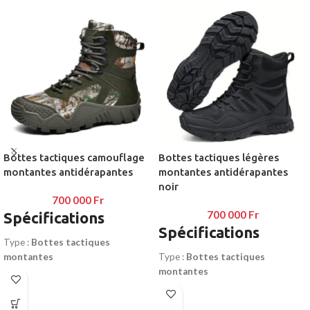
Bottes tactiques camouflage
Bottes tactiques légères
montantes antidérapantes
montantes antidérapantes
noir
700 000
Fr
700 000
Fr
Spécifications
Spécifications
Type :
Bottes tactiques
montantes
Type :
Bottes tactiques
Style :
Camouflage / outdoor /
montantes
chasse
Style :
Tactique / sécurité /
Matière :
Textile + cuir
intervention